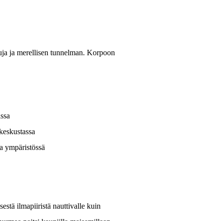
kkuja ja merellisen tunnelman. Korpoon
ssa
keskustassa
sa ympäristössä
tä ilmapiiristä nauttivalle kuin