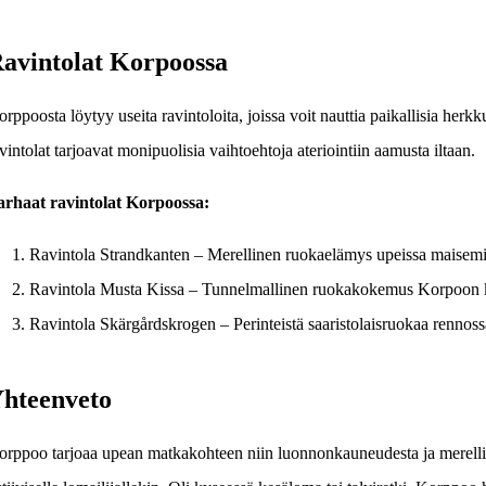
avintolat Korpoossa
rppoosta löytyy useita ravintoloita, joissa voit nauttia paikallisia her
vintolat tarjoavat monipuolisia vaihtoehtoja ateriointiin aamusta iltaan.
arhaat ravintolat Korpoossa:
Ravintola Strandkanten – Merellinen ruokaelämys upeissa maisemi
Ravintola Musta Kissa – Tunnelmallinen ruokakokemus Korpoon 
Ravintola Skärgårdskrogen – Perinteistä saaristolaisruokaa rennos
hteenveto
rppoo tarjoaa upean matkakohteen niin luonnonkauneudesta ja merellises