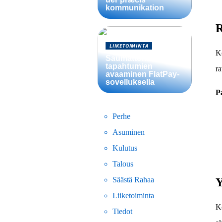
kommunikation
R
LIIKETOIMINTA
Ko
Saumattomien
tapahtumien
ra
avaaminen FlatPay-
sovelluksella
P
Perhe
Asuminen
Kulutus
Talous
Säästä Rahaa
Y
Liiketoiminta
Ko
Tiedot