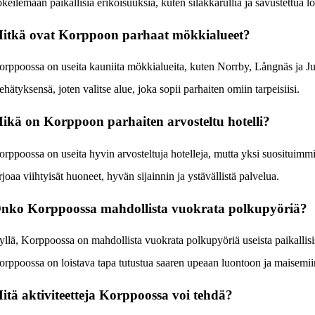
keilemaan paikallisia erikoisuuksia, kuten silakkarullia ja savustettua lo
itkä ovat Korppoon parhaat mökkialueet?
rppoossa on useita kauniita mökkialueita, kuten Norrby, Långnäs ja Ju
ehätyksensä, joten valitse alue, joka sopii parhaiten omiin tarpeisiisi.
ikä on Korppoon parhaiten arvosteltu hotelli?
rppoossa on useita hyvin arvosteltuja hotelleja, mutta yksi suosituimm
rjoaa viihtyisät huoneet, hyvän sijainnin ja ystävällistä palvelua.
nko Korppoossa mahdollista vuokrata polkupyöriä?
llä, Korppoossa on mahdollista vuokrata polkupyöriä useista paikallisi
rppoossa on loistava tapa tutustua saaren upeaan luontoon ja maisemii
itä aktiviteetteja Korppoossa voi tehdä?