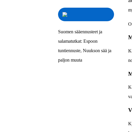
ak
my
Of
Suomen sääennusteet ja
M
salamatutkat: Espoon
tuntiennuste, Nuukson sää ja
Ko
paljon muuta
no
M
Ko
va
V
Ky