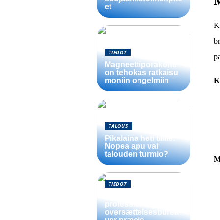
M
et
Ko
br
TIEDOT
pa
Magneettiporakone
on tehokas ratkaisu
K
moniin ongelmiin
TALOUS
Pikalaina heti tilille:
Nopea apu vai
talouden turmio?
M
TIEDOT
Sådan sikrer
professionelle
oversættelsesburea
uer præcis