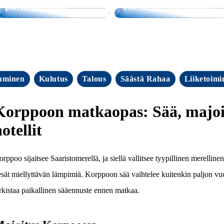
parantamalla
valita yrityksellesi?
uminen
Kulutus
Talous
Säästä Rahaa
Liiketoimi
Korppoon matkaopas: Sää, majoitu
otellit
rppoo sijaitsee Saaristomerellä, ja siellä vallitsee tyypillinen merelline
sät miellyttävän lämpimiä. Korppoon sää vaihtelee kuitenkin paljon v
rkistaa paikallinen sääennuste ennen matkaa.