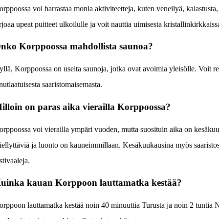
rppoossa voi harrastaa monia aktiviteetteja, kuten veneilyä, kalastusta, 
rjoaa upeat puitteet ulkoilulle ja voit nauttia uimisesta kristallinkirkkaiss
nko Korppoossa mahdollista saunoa?
llä, Korppoossa on useita saunoja, jotka ovat avoimia yleisölle. Voit re
nutlaatuisesta saaristomaisemasta.
illoin on paras aika vierailla Korppoossa?
rppoossa voi vierailla ympäri vuoden, mutta suosituin aika on kesäkuu
ellyttäviä ja luonto on kauneimmillaan. Kesäkuukausina myös saaristossa
stivaaleja.
uinka kauan Korppoon lauttamatka kestää?
rppoon lauttamatka kestää noin 40 minuuttia Turusta ja noin 2 tuntia N