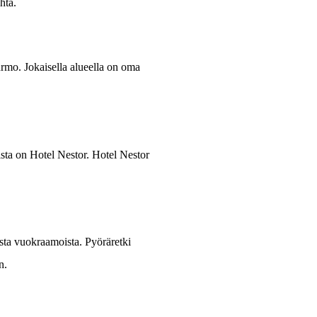
hta.
rmo. Jokaisella alueella on oma
ista on Hotel Nestor. Hotel Nestor
sta vuokraamoista. Pyöräretki
n.