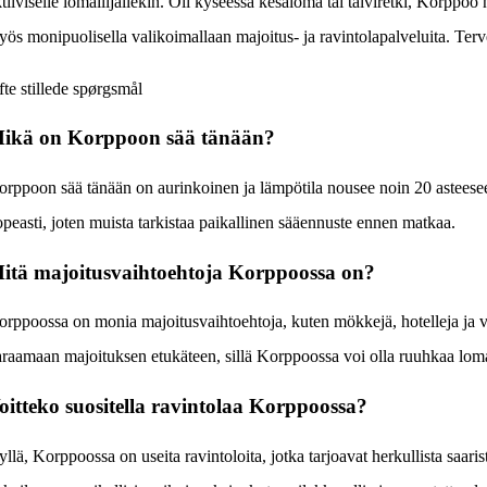
tiiviselle lomailijallekin. Oli kyseessä kesäloma tai talviretki, Korppoo
ös monipuolisella valikoimallaan majoitus- ja ravintolapalveluita. Te
te stillede spørgsmål
ikä on Korppoon sää tänään?
rppoon sää tänään on aurinkoinen ja lämpötila nousee noin 20 asteese
peasti, joten muista tarkistaa paikallinen sääennuste ennen matkaa.
itä majoitusvaihtoehtoja Korppoossa on?
rppoossa on monia majoitusvaihtoehtoja, kuten mökkejä, hotelleja ja 
raamaan majoituksen etukäteen, sillä Korppoossa voi olla ruuhkaa lom
oitteko suositella ravintolaa Korppoossa?
llä, Korppoossa on useita ravintoloita, jotka tarjoavat herkullista saar