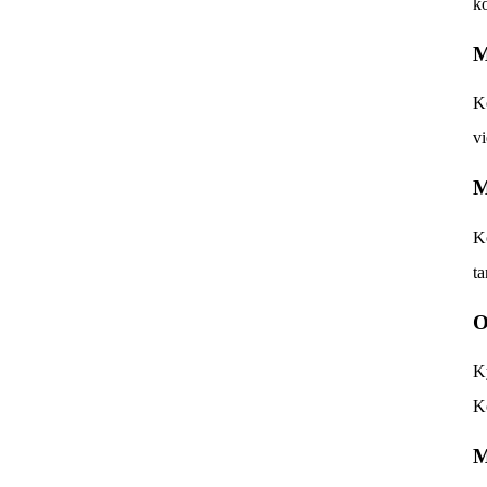
ko
M
Ko
vi
M
Ko
ta
O
Ky
Ko
M