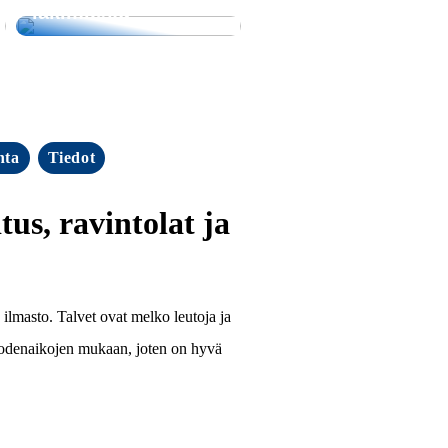
lakimiestä
nta
Tiedot
s, ravintolat ja
n ilmasto. Talvet ovat melko leutoja ja
uodenaikojen mukaan, joten on hyvä