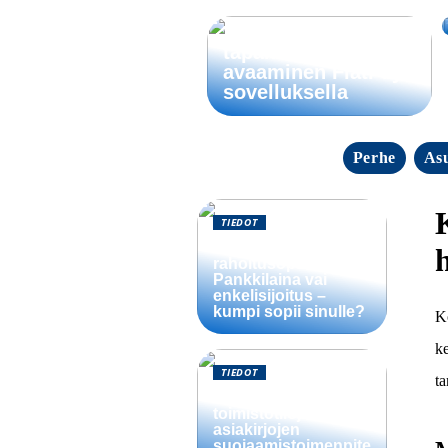
Saumattomien
tapahtumien
avaaminen FlatPay-
sovelluksella
Perhe
As
TIEDOT
Startup-yrityksen
h
rahoitusopas:
Pankkilaina vai
enkelisijoitus –
kumpi sopii sinulle?
Ko
ke
TIEDOT
ta
Välttämättömät
toimistotilojen
asiakirjojen
suojaamistoimenpite