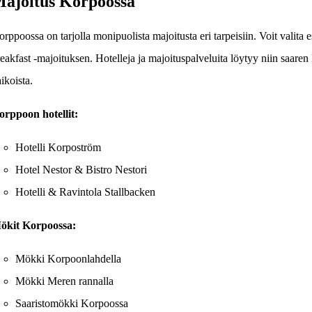
ajoitus Korpoossa
rppoossa on tarjolla monipuolista majoitusta eri tarpeisiin. Voit valita 
eakfast -majoituksen. Hotelleja ja majoituspalveluita löytyy niin saare
ikoista.
orppoon hotellit:
Hotelli Korpoström
Hotel Nestor & Bistro Nestori
Hotelli & Ravintola Stallbacken
ökit Korpoossa:
Mökki Korpoonlahdella
Mökki Meren rannalla
Saaristomökki Korpoossa