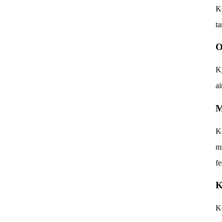
Ko
ta
O
Ky
ai
M
Ko
mi
fe
K
Ko