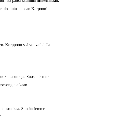
 hurmaa paitsi kauniilla maisemillaan,
rvetuloa tutustumaan Korpoon!
en. Korppoon sää voi vaihdella
vuokra-asuntoja. Suosittelemme
asesongin aikaan.
istolaisruokaa. Suosittelemme