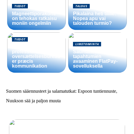
TIEDOT
TALOUS
Magneettiporakone
Pikalaina heti tilille:
on tehokas ratkaisu
Nopea apu vai
moniin ongelmiin
talouden turmio?
TIEDOT
LIIKETOIMINTA
Sådan sikrer
professionelle
Saumattomien
oversættelsesbureau
tapahtumien
er præcis
avaaminen FlatPay-
kommunikation
sovelluksella
Suomen sääennusteet ja salamatutkat: Espoon tuntiennuste,
Nuukson sää ja paljon muuta