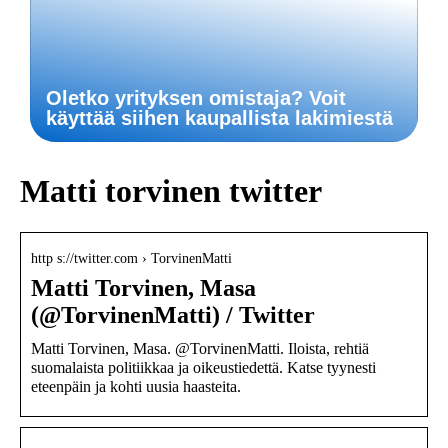
Oletko yrityksen omistaja? Voit
käyttää siihen kaupallista lakimiestä
Matti torvinen twitter
http s://twitter.com › TorvinenMatti
Matti Torvinen, Masa
(@TorvinenMatti) / Twitter
Matti Torvinen, Masa. @TorvinenMatti. Iloista, rehtiä
suomalaista politiikkaa ja oikeustiedettä. Katse tyynesti
eteenpäin ja kohti uusia haasteita.