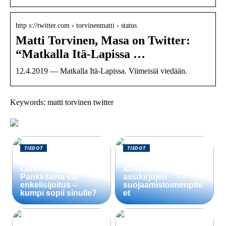
http s://twitter.com › torvinenmatti › status
Matti Torvinen, Masa on Twitter:
“Matkalla Itä-Lapissa …
12.4.2019 — Matkalla Itä-Lapissa. Viimeisiä viedään.
Keywords: matti torvinen twitter
TIEDOT
TIEDOT
Startup-yrityksen
Välttämättömät
rahoitusopas:
toimistotilojen
Pankkilaina vai
asiakirjojen
enkelisijoitus –
suojaamistoimenpite
kumpi sopii sinulle?
et